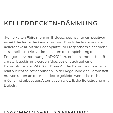
KELLERDECKEN-DÄMMUNG
„Keine kalten Füße mehr im Erdgeschoss“ ist nur ein positiver
Aspekt der Kellerdeckendämmung. Durch die Isolierung der
Kellerdecke kühlt die Bodenplatte im Erdgeschoss nicht mehr
so schnell aus. Die Decke sollte um die Empfehlung der
Energiesparverordnung (EnEv2014) zu erfüllen, mindestens 8
cm stark gedämmt werden (dies bezieht sich auf einen
Dämmstoff in der WLG035). Diese Art der Dämmung lässt sich
relativ leicht selbst anbringen, in der Regel wird der Dämmstoff
nur von unten an die Kellerdecke geklebt. Wenn das nicht
möglich ist gibt es aus Alternativen wie z.B. die Befestigung mit
Dübeln.
DACHBODEN-DÄMMUNG