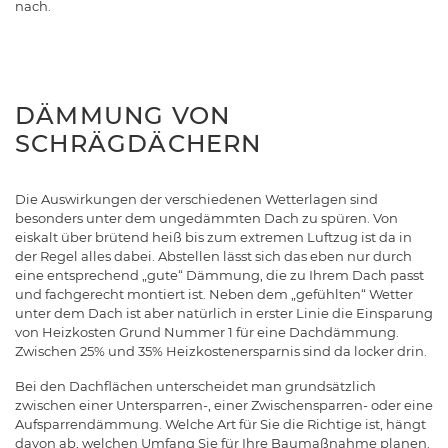
nach.
DÄMMUNG VON
SCHRÄGDÄCHERN
Die Auswirkungen der verschiedenen Wetterlagen sind
besonders unter dem ungedämmten Dach zu spüren. Von
eiskalt über brütend heiß bis zum extremen Luftzug ist da in
der Regel alles dabei. Abstellen lässt sich das eben nur durch
eine entsprechend „gute“ Dämmung, die zu Ihrem Dach passt
und fachgerecht montiert ist. Neben dem „gefühlten“ Wetter
unter dem Dach ist aber natürlich in erster Linie die Einsparung
von Heizkosten Grund Nummer 1 für eine Dachdämmung.
Zwischen 25% und 35% Heizkostenersparnis sind da locker drin.
Bei den Dachflächen unterscheidet man grundsätzlich
zwischen einer Untersparren-, einer Zwischensparren- oder eine
Aufsparrendämmung. Welche Art für Sie die Richtige ist, hängt
davon ab, welchen Umfang Sie für Ihre Baumaßnahme planen.