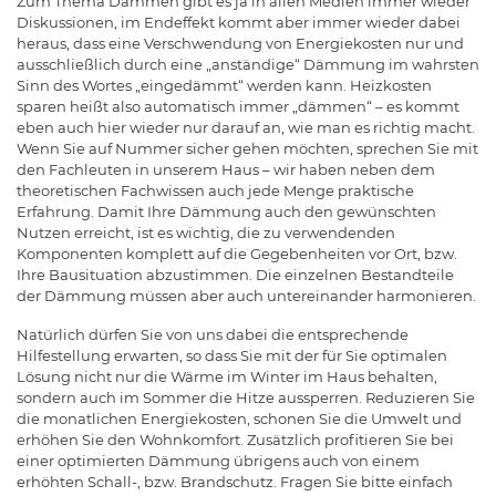
Zum Thema Dämmen gibt es ja in allen Medien immer wieder
Diskussionen, im Endeffekt kommt aber immer wieder dabei
heraus, dass eine Verschwendung von Energiekosten nur und
ausschließlich durch eine „anständige“ Dämmung im wahrsten
Sinn des Wortes „eingedämmt“ werden kann. Heizkosten
sparen heißt also automatisch immer „dämmen“ – es kommt
eben auch hier wieder nur darauf an, wie man es richtig macht.
Wenn Sie auf Nummer sicher gehen möchten, sprechen Sie mit
den Fachleuten in unserem Haus – wir haben neben dem
theoretischen Fachwissen auch jede Menge praktische
Erfahrung. Damit Ihre Dämmung auch den gewünschten
Nutzen erreicht, ist es wichtig, die zu verwendenden
Komponenten komplett auf die Gegebenheiten vor Ort, bzw.
Ihre Bausituation abzustimmen. Die einzelnen Bestandteile
der Dämmung müssen aber auch untereinander harmonieren.
Natürlich dürfen Sie von uns dabei die entsprechende
Hilfestellung erwarten, so dass Sie mit der für Sie optimalen
Lösung nicht nur die Wärme im Winter im Haus behalten,
sondern auch im Sommer die Hitze aussperren. Reduzieren Sie
die monatlichen Energiekosten, schonen Sie die Umwelt und
erhöhen Sie den Wohnkomfort. Zusätzlich profitieren Sie bei
einer optimierten Dämmung übrigens auch von einem
erhöhten Schall-, bzw. Brandschutz. Fragen Sie bitte einfach