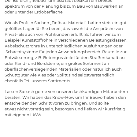
Der Bereich „Tiefbau“ umfasst laut Lexikon ein breites
Spektrum von der Planung bis zum Bau von Bauwerken an
oder unter der Erdoberfläche.
Wir als Profi in Sachen „Tiefbau-Material“ halten stets ein gut
gefülltes Lager für Sie bereit, das sowohl die Ansprüche von
Privat- als auch von Profikunden erfüllt. So führen wir zum
Beispiel Kunststoffrohre in verschiedenen Belastungsklassen,
Kabelschutzrohre in unterschiedlichen Ausführungen oder
Schachtsysteme für jeden Anwendungsbereich. Bauteile zur
Entwässerung, z.B. Betongussteile für den Straßenkanalbau
oder Rand- und Bordsteine, ein großes Sortiment an
oberflächenversiegelnden Materialien oder natürlich auch
Schüttgüter wie Kies oder Splitt sind selbstverständlich
ebenfalls Teil unseres Sortiments.
Lassen Sie sich gerne von unseren fachkundigen Mitarbeitern
beraten. Wir haben das Know-How um Ihr Bauvorhaben den
entscheidenden Schritt voran zu bringen. Und sollte
etwas nicht vorrätig sein, besorgen und liefern wir kurzfristig
mit eigenen LKWs.