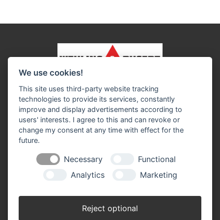
We use cookies!
Impressum
Datenschutz
Widerruf-Formular
This site uses third-party website tracking
Cookie-Einstellungen ändern
technologies to provide its services, constantly
improve and display advertisements according to
users' interests. I agree to this and can revoke or
Wehling & Busert GmbH
change my consent at any time with effect for the
Lerchenweg 28
future.
46354 Südlohn
Telefon: 0 28 62 / 98 02 - 0
Necessary
Functional
Telefax: 0 28 62 / 98 02 - 420
info@w-b.de
Analytics
Marketing
Öffnungszeiten:
Montag - Freitag 07.00 - 17.00 Uhr
Reject optional
Samstag 07.00 - 12.00 Uhr