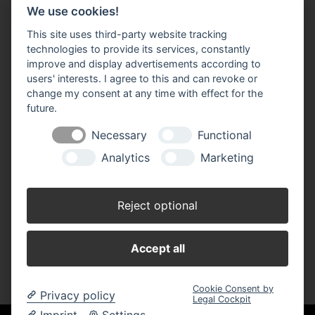
We use cookies!
Impressum
Datenschutz
Widerruf-Formular
This site uses third-party website tracking
Cookie-Einstellungen ändern
technologies to provide its services, constantly
improve and display advertisements according to
users' interests. I agree to this and can revoke or
Wehling & Busert GmbH
change my consent at any time with effect for the
Lerchenweg 28
future.
46354 Südlohn
Telefon: 0 28 62 / 98 02 - 0
Necessary
Functional
Telefax: 0 28 62 / 98 02 - 420
info@w-b.de
Analytics
Marketing
Öffnungszeiten:
Montag - Freitag 07.00 - 17.00 Uhr
Reject optional
Samstag 07.00 - 12.00 Uhr
Accept all
Cookie Consent by
Privacy policy
Legal Cockpit
Imprint
Settings