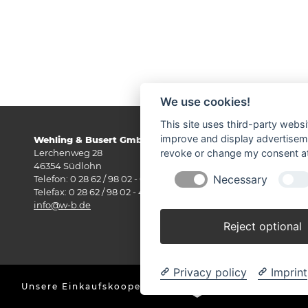
We use cookies!
This site uses third-party websi
improve and display advertisemen
Wehling & Busert GmbH
Öf
Lerchenweg 28
Mo
revoke or change my consent at 
46354 Südlohn
Sa
Necessary
Telefon: 0 28 62 / 98 02 - 0
Telefax: 0 28 62 / 98 02 - 420
info@w-b.de
Reject optional
Privacy policy
Imprint
Unsere Einkaufskooperation