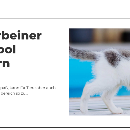
rbeiner
ool
rn
paß, kann für Tiere aber auch
lbereich so zu…