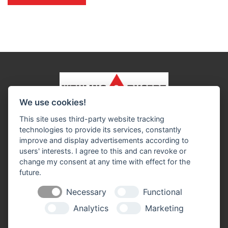
We use cookies!
Impressum
Datenschutz
Widerruf-Formular
This site uses third-party website tracking
Cookie-Einstellungen ändern
technologies to provide its services, constantly
improve and display advertisements according to
users' interests. I agree to this and can revoke or
Wehling & Busert GmbH
change my consent at any time with effect for the
Lerchenweg 28
future.
46354 Südlohn
Telefon: 0 28 62 / 98 02 - 0
Necessary
Functional
Telefax: 0 28 62 / 98 02 - 420
info@w-b.de
Analytics
Marketing
Öffnungszeiten: