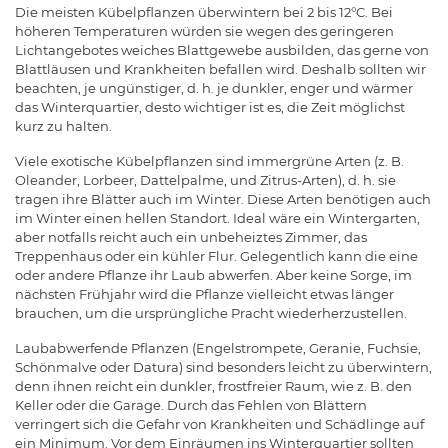
Die meisten Kübelpflanzen überwintern bei 2 bis 12°C. Bei
höheren Temperaturen würden sie wegen des geringeren
Lichtangebotes weiches Blattgewebe ausbilden, das gerne von
Blattläusen und Krankheiten befallen wird. Deshalb sollten wir
beachten, je ungünstiger, d. h. je dunkler, enger und wärmer
das Winterquartier, desto wichtiger ist es, die Zeit möglichst
kurz zu halten.
Viele exotische Kübelpflanzen sind immergrüne Arten (z. B.
Oleander, Lorbeer, Dattelpalme, und Zitrus-Arten), d. h. sie
tragen ihre Blätter auch im Winter. Diese Arten benötigen auch
im Winter einen hellen Standort. Ideal wäre ein Wintergarten,
aber notfalls reicht auch ein unbeheiztes Zimmer, das
Treppenhaus oder ein kühler Flur. Gelegentlich kann die eine
oder andere Pflanze ihr Laub abwerfen. Aber keine Sorge, im
nächsten Frühjahr wird die Pflanze vielleicht etwas länger
brauchen, um die ursprüngliche Pracht wiederherzustellen.
Laubabwerfende Pflanzen (Engelstrompete, Geranie, Fuchsie,
Schönmalve oder Datura) sind besonders leicht zu überwintern,
denn ihnen reicht ein dunkler, frostfreier Raum, wie z. B. den
Keller oder die Garage. Durch das Fehlen von Blättern
verringert sich die Gefahr von Krankheiten und Schädlinge auf
ein Minimum. Vor dem Einräumen ins Winterquartier sollten