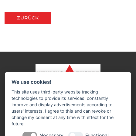
ZURÜCK
We use cookies!
Impressum
Datenschutz
Widerruf-Formular
This site uses third-party website tracking
Cookie-Einstellungen ändern
technologies to provide its services, constantly
improve and display advertisements according to
users' interests. I agree to this and can revoke or
Wehling & Busert GmbH
change my consent at any time with effect for the
Lerchenweg 28
future.
46354 Südlohn
Telefon: 0 28 62 / 98 02 - 0
Necessary
Functional
Telefax: 0 28 62 / 98 02 - 420