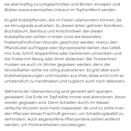
sie aber kräftig zurückgeschnitten und Blüten, Knospen und
Blätter sowie eventuelles Unkraut im Topf entfernt werden.
Es gibt Kübelpflanzen, die im Freien überwintern können, da
sie Minusgrade aushalten. Zu diesen Arten gehören Koniferen,
Buchsbaum, Bambus und Kirschlorbeer. Bei diesen
Kübelpflanzen sollten in erster Linie die besonders
frostempfindlichen Wurzeln geschützt werden. Hierzu den
Pflanzkübel auf Pappe oder Styroporplatte stellen, das Gefäß
mit Jute, Schilf, Noppenfolie oder Sackleinen umwickeln und
die Triebe mit Reisig oder Stroh abdecken. Bei Trockenheit
müssen sie auch im Winter gegossen werden, denn der
Wurzelballen sollte nie völlig austrocknen. Es gibt aber auch
Kübelverpackungen und Hauben aus Vlies, diese sind nicht so
umständlich zu handhaben und zugleich auch noch dekorativ.
Während der Überwinterung wird generell sehr sparsam
gewässert. Die Erde im Topf sollte immer erst abtrocknen, bevor
wieder gegossen wird. Denn Schäden durch im Wasser
verfaulte Wurzeln sind meist irreparabel. Ab und zu sollte man
den Pflanzen etwas Frischluft gönnen, um Schädlingsbefall zu
verhindern. Auch abgeworfene Pflanzenteile sollten entfernt
werden, um Pilzkrankheiten vorzubeugen.