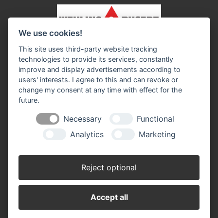
We use cookies!
Impressum
Datenschutz
Widerruf-Formular
This site uses third-party website tracking
Cookie-Einstellungen ändern
technologies to provide its services, constantly
improve and display advertisements according to
users' interests. I agree to this and can revoke or
Wehling & Busert GmbH
change my consent at any time with effect for the
Lerchenweg 28
future.
46354 Südlohn
Telefon: 0 28 62 / 98 02 - 0
Necessary
Functional
Telefax: 0 28 62 / 98 02 - 420
info@w-b.de
Analytics
Marketing
Öffnungszeiten:
Montag - Freitag 07.00 - 17.00 Uhr
Reject optional
Samstag 07.00 - 12.00 Uhr
Accept all