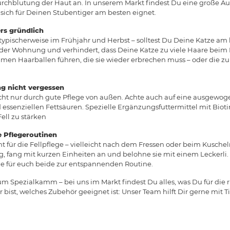
Durchblutung der Haut an. In unserem Markt findest Du eine große A
 sich für Deinen Stubentiger am besten eignet.
rs gründlich
ypischerweise im Frühjahr und Herbst – solltest Du Deine Katze am 
der Wohnung und verhindert, dass Deine Katze zu viele Haare beim 
en Haarballen führen, die sie wieder erbrechen muss – oder die 
ng nicht vergessen
cht nur durch gute Pflege von außen. Achte auch auf eine ausgewo
essenziellen Fettsäuren. Spezielle Ergänzungsfuttermittel mit Biot
ell zu stärken
e Pflegeroutinen
für die Fellpflege – vielleicht nach dem Fressen oder beim Kusche
, fang mit kurzen Einheiten an und belohne sie mit einem Leckerli. 
ege für euch beide zur entspannenden Routine.
Spezialkamm – bei uns im Markt findest Du alles, was Du für die ri
bist, welches Zubehör geeignet ist: Unser Team hilft Dir gerne mit Ti