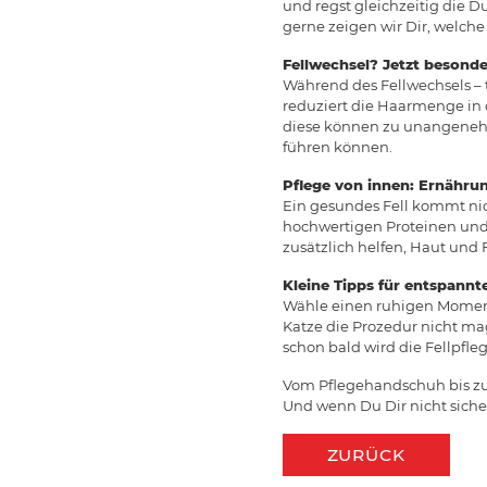
und regst gleichzeitig die 
gerne zeigen wir Dir, welche
Fellwechsel? Jetzt besonde
Während des Fellwechsels – t
reduziert die Haarmenge in 
diese können zu unangenehm
führen können.
Pflege von innen: Ernähru
Ein gesundes Fell kommt ni
hochwertigen Proteinen und 
zusätzlich helfen, Haut und F
Kleine Tipps für entspannt
Wähle einen ruhigen Moment 
Katze die Prozedur nicht mag
schon bald wird die Fellpfl
Vom Pflegehandschuh bis zum 
Und wenn Du Dir nicht sicher 
ZURÜCK