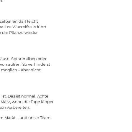
b.
elballen darf leicht
ell zu Wurzelfäule führt.
 die Pflanze wieder
läuse, Spinnmilben oder
 von außen. So verhinderst
 möglich – aber nicht
ist. Das ist normal. Achte
März, wenn die Tage länger
on vorbereiten.
 im Markt – und unser Team