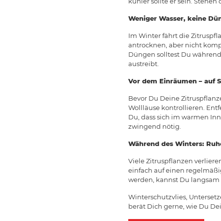
kühler sollte er sein. Stehen
Weniger Wasser, keine Dü
Im Winter fährt die Zitruspf
antrocknen, aber nicht komple
Düngen solltest Du während 
austreibt.
Vor dem Einräumen – auf S
Bevor Du Deine Zitruspflanzen
Wollläuse kontrollieren. Ent
Du, dass sich im warmen Inne
zwingend nötig.
Während des Winters: Ruh
Viele Zitruspflanzen verliere
einfach auf einen regelmäß
werden, kannst Du langsam 
Winterschutzvlies, Unterset
berät Dich gerne, wie Du De