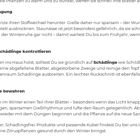
 die Pflanzen zu warm und zu dunkel, werfen sie schnell ihre Blätter a
ngung
lanze ihren Stoffwechsel herunter. Gieße daher nur sparsam – der Wurz
tt austrocknen. Staunässe ist jetzt besonders gefährlich, da sie schn
der Winterruhe gar nicht – damit wartest Du bis zum Frühjahr, wenn
chädlinge kontrollieren
 ins Haus holst, solltest Du sie gründlich auf
Schädlinge
wie Schild
ferne abgefallene Blätter, abgestorbene Zweige und reinige den Topf
nraum Schädlinge ausbreiten. Ein leichter Rückschnitt ist ebenfalls
e bewahren
n im Winter einen Teil ihrer Blätter – besonders wenn das Licht knapp 
igen, sparsamen Gießrhythmus und lüfte den Raum gelegentlich. Ab 
wieder mit dem Düngen beginnen und die Pflanze auf die neue Sais
zer, Schädlingsfrei-Produkte und passende Kübel findest Du bei uns
ine Zitruspflanzen gesund durch den Winter bringst.