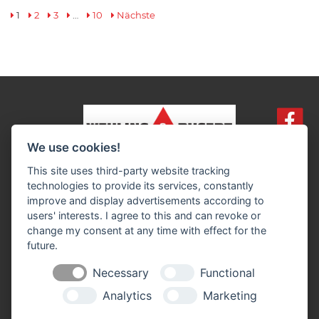
1
2
3
…
10
Nächste
We use cookies!
Impressum
Datenschutz
Widerruf-Formular
This site uses third-party website tracking
Cookie-Einstellungen ändern
technologies to provide its services, constantly
improve and display advertisements according to
users' interests. I agree to this and can revoke or
Wehling & Busert GmbH
change my consent at any time with effect for the
Lerchenweg 28
future.
46354 Südlohn
Telefon: 0 28 62 / 98 02 - 0
Necessary
Functional
Telefax: 0 28 62 / 98 02 - 420
info@w-b.de
Analytics
Marketing