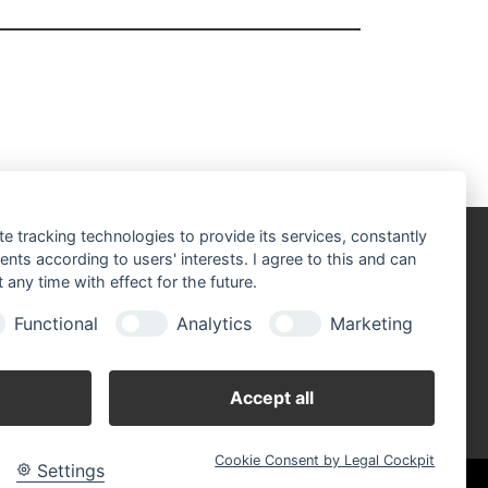
te tracking technologies to provide its services, constantly
ts according to users' interests. I agree to this and can
fnungszeiten:
ntag - Freitag 07.00 - 17.00 Uhr
any time with effect for the future.
mstag 07.00 - 12.00 Uhr
Functional
Analytics
Marketing
Accept all
Cookie Consent by Legal Cockpit
Settings