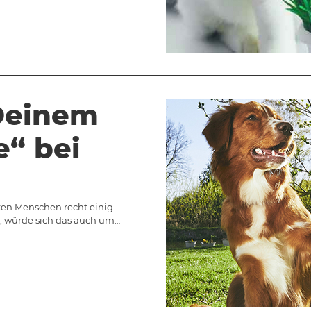
 Deinem
e“ bei
ten Menschen recht einig.
ß, würde sich das auch um…