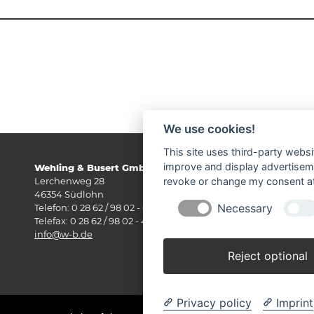
We use cookies!
This site uses third-party websi
improve and display advertisemen
Wehling & Busert GmbH
Öf
Lerchenweg 28
Mo
revoke or change my consent at 
46354 Südlohn
Sa
Necessary
Telefon: 0 28 62 / 98 02 - 0
Telefax: 0 28 62 / 98 02 - 420
info@w-b.de
Reject optional
Privacy policy
Imprint