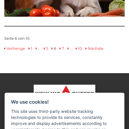
Seite 6 von 10.
Vorherige
1
…
5
6
7
…
10
Nächste
We use cookies!
Impressum
Datenschutz
Widerruf-Formular
This site uses third-party website tracking
Cookie-Einstellungen ändern
technologies to provide its services, constantly
improve and display advertisements according to